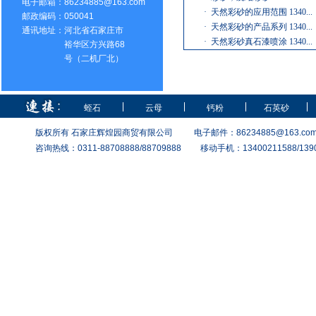
电子邮箱：86234885@163.com
·
天然彩砂的应用范围 1340...
邮政编码：050041
·
天然彩砂的产品系列 1340...
通讯地址：河北省石家庄市
·
天然彩砂真石漆喷涂 1340...
裕华区方兴路68
号（二机厂北）
蛭石
云母
钙粉
石英砂
版权所有 石家庄辉煌园商贸有限公司 电子邮件：86234885@163.com 
咨询热线：0311-88708888/88709888 移动手机：13400211